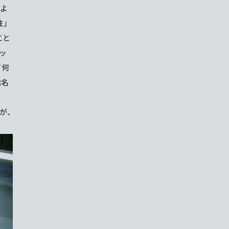
よ
性」
こと
ッ
て何
指名
が、