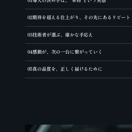
01
導入の決め手は、“本物”という実感
02
期待を超える仕上がり、その先にあるリピート
03
技術者が選ぶ、確かな手応え
04
感動が、次の一台に繋がっていく
05
真の品質を、正しく届けるために