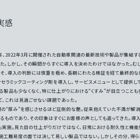
実感
ったのは、2022年3月に開催された自動車関連の最新技術や製品が集結す
った。しかし、その瞬間からすぐに導入を決めたわけではなかった。む
こそ、導入の判断には慎重を極め、長期にわたる検証を経て最終的な
やセラミックコーティング剤を導入し、サービスメニューとして提供し
る製品も少なくなく、特に仕上がりにおける“くすみ”が目立つことも
って、これは見過ごせない課題であった。
被膜の“厚み”を感じさせるほど圧倒的な艶。従来抱えていた不満が解
きるものであり、その印象はすぐにお客様の声としても返ってきた。導
も実施。見た目の仕上がりだけではなく、日常における耐久性と機能
Qは施工難易度の面では決して易しい製品ではない。しかしその分、得ら