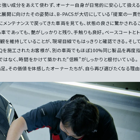
な強い成分をあえて使わず、オーナー自身が日常的に安心して扱える
展開に向けたその姿勢は、B-PACSが大切にしている「提案の一貫
にメンテナンスで戻ってきた車両を見ても、状態の良さに驚かされる
車であっても、艶がしっかりと残り、手触りも良好。ベースコートとト
観を維持していることが、現場目線でもはっきりと確認できる。そし
IQを施工されたお客様が、別の車両でもほぼ100%同じ製品を再度
ではなく、時間をかけて築かれた“信頼”がしっかりと根付いている。
く満足。その価値を体感したオーナーたちが、自ら再び選びたくなる理由