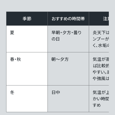
季節
おすすめの時間帯
注意
夏
早朝・夕方・曇り
炎天下は水
の日
ンプーが乾
く、水垢の
春・秋
朝〜夕方
気温が高く
ば比較的洗
やすい。直
や強風は避
冬
日中
気温が上が
かい時間帯
すめ